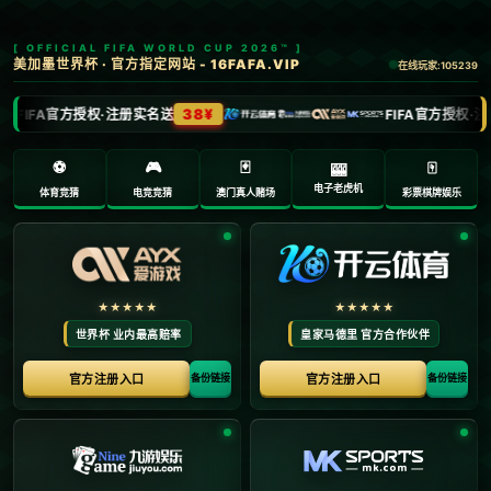
[ OFFICIAL FIFA WORLD CUP 2026™ ]
美加墨世界杯 · 官方指定网站 - 16FAFA.VIP
在线玩家:
105239
38¥
FIFA官方授权·注册实名送
FIFA官方授权·注
⚽️
🎮
🃏
🀄️
🎰
电子老虎机
体育竞猜
电竞竞猜
澳门真人赌场
彩票棋牌娱乐
★★★★★
★★★★★
世界杯 业内最高赔率
皇家马德里 官方合作伙伴
官方注册入口
官方注册入口
备份链接
备份链接