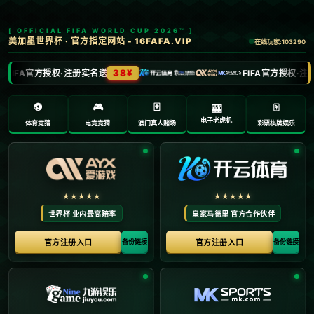
[ OFFICIAL FIFA WORLD CUP 2026™ ]
美加墨世界杯 · 官方指定网站 - 16FAFA.VIP
在线玩家:
103290
38¥
FIFA官方授权·注册实名送
FIFA官方授权·注册
⚽️
🎮
🃏
🀄️
🎰
电子老虎机
体育竞猜
电竞竞猜
澳门真人赌场
彩票棋牌娱乐
★★★★★
★★★★★
世界杯 业内最高赔率
皇家马德里 官方合作伙伴
官方注册入口
官方注册入口
备份链接
备份链接