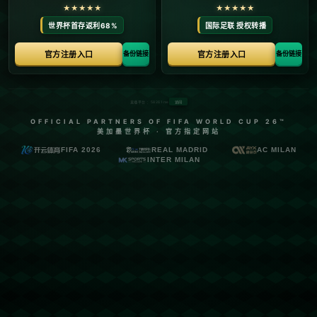
★★★★★
★★★★★
世界杯首存返利68%
国际足联 授权转播
官方注册入口
官方注册入口
备份链接
备份链接
直播平台 ：58261·me
访问
OFFICIAL PARTNERS OF FIFA WORLD CUP 26™
美加墨世界杯 · 官方指定网站
FIFA 2026
REAL MADRID
AC MILAN
INTER MILAN